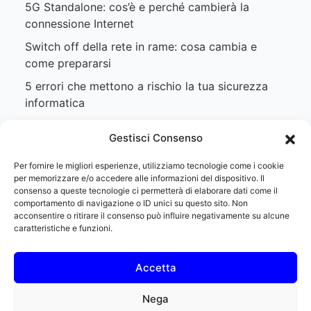
5G Standalone: cos’è e perché cambierà la
connessione Internet
Switch off della rete in rame: cosa cambia e
come prepararsi
5 errori che mettono a rischio la tua sicurezza
informatica
SIP Trunk: cos’è e quali vantaggi offre alle
Gestisci Consenso
aziende
Per fornire le migliori esperienze, utilizziamo tecnologie come i cookie
per memorizzare e/o accedere alle informazioni del dispositivo. Il
consenso a queste tecnologie ci permetterà di elaborare dati come il
comportamento di navigazione o ID unici su questo sito. Non
acconsentire o ritirare il consenso può influire negativamente su alcune
caratteristiche e funzioni.
Nextwave S.r.l. | Sede legale: Viale Abbadia 4, 29121
Piacenza (PC) | Sede operativa: Strada Val Nure 16/I,
29121 Piacenza (PC) | P.IVA 01889220339 | REA 356998
Accetta
| PEC legal@pec.nextwaveitalia.it | Capitale Sociale €
10.000 i.v. | ROC 42072
Nega