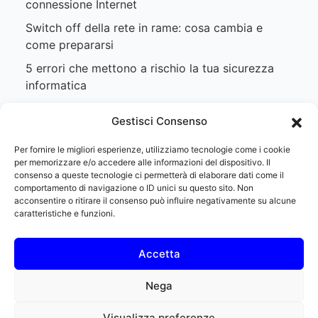
connessione Internet
Switch off della rete in rame: cosa cambia e
come prepararsi
5 errori che mettono a rischio la tua sicurezza
informatica
SIP Trunk: cos’è e quali vantaggi offre alle
Gestisci Consenso
aziende
Per fornire le migliori esperienze, utilizziamo tecnologie come i cookie
per memorizzare e/o accedere alle informazioni del dispositivo. Il
consenso a queste tecnologie ci permetterà di elaborare dati come il
comportamento di navigazione o ID unici su questo sito. Non
acconsentire o ritirare il consenso può influire negativamente su alcune
caratteristiche e funzioni.
Nextwave S.r.l. | Sede legale: Viale Abbadia 4, 29121
Piacenza (PC) | Sede operativa: Strada Val Nure 16/I,
29121 Piacenza (PC) | P.IVA 01889220339 | REA 356998
Accetta
| PEC legal@pec.nextwaveitalia.it | Capitale Sociale €
10.000 i.v. | ROC 42072
Nega
Privacy Policy
–
Cookie Policy
Visualizza preferenze